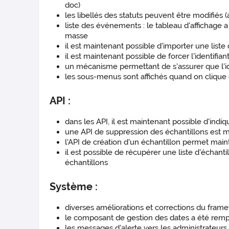
doc)
les libellés des statuts peuvent être modifiés 
liste des événements : le tableau d'affichage a
masse
il est maintenant possible d'importer une liste
il est maintenant possible de forcer l'identifia
un mécanisme permettant de s'assurer que l'ide
les sous-menus sont affichés quand on clique
API :
dans les API, il est maintenant possible d'ind
une API de suppression des échantillons est m
l'API de création d'un échantillon permet m
il est possible de récupérer une liste d'échant
échantillons
Système :
diverses améliorations et corrections du fram
le composant de gestion des dates a été remp
les messages d'alerte vers les administrateur