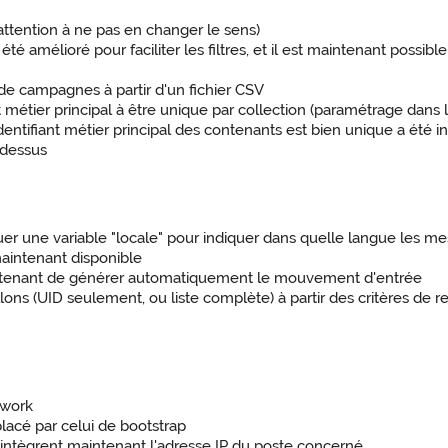
(attention à ne pas en changer le sens)
 été amélioré pour faciliter les filtres, et il est maintenant pos
 de campagnes à partir d'un fichier CSV
nt métier principal à être unique par collection (paramétrage dans l
ntifiant métier principal des contenants est bien unique a été i
 dessus
iquer une variable "locale" pour indiquer dans quelle langue les 
aintenant disponible
aintenant de générer automatiquement le mouvement d'entrée
illons (UID seulement, ou liste complète) à partir des critères d
ework
lacé par celui de bootstrap
s intègrent maintenant l'adresse IP du poste concerné