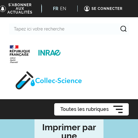
S'ABONNER
FR
EN
AUX
SE CONNECTER
ACTUALITÉS
Tapez
ici
votre
recherche
Toutes les rubriques
Imprimer par
une